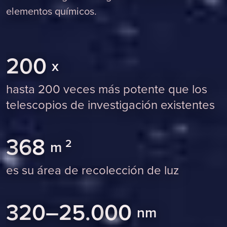
elementos químicos.
2
0
0
x
hasta 200 veces más potente que los
telescopios de investigación existentes
3
6
8
2
m
es su área de recolección de luz
3
2
0
–
2
5
.
0
0
0
nm