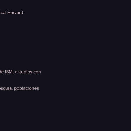
ica| Harvard-
de ISM, estudios con
oscura, poblaciones