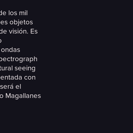
e los mil
les objetos
e visión. Es
o
, ondas
 Spectrograph
tural seeing
mentada con
será el
io Magallanes