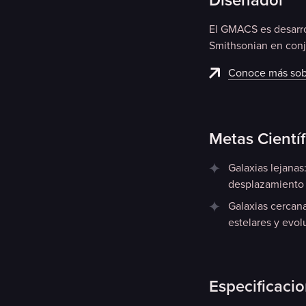
Diseñador
El GMACS es desarrol
Smithsonian en conju
Conoce más sob
Metas Científ
Galaxias lejanas
desplazamiento 
Galaxias cercana
estelares y evol
Especificaci