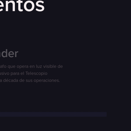
entos
nder
afo que opera en luz visible de
sivo para el Telescopio
ra década de sus operaciones.