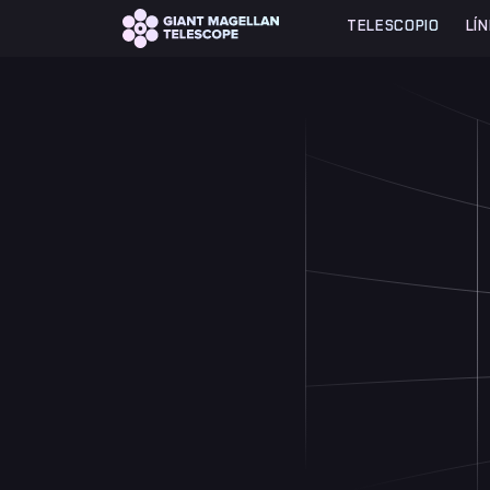
Global site tag (gtag.js) - Google Analytics
TELESCOPIO
LÍ