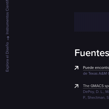
Instrumentos Científicos
Explora el Diseño
Fuentes
Puede encontra
de Texas A&M
The GMACS spec
DePoy, D. L., M
P., Shectman, S