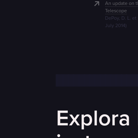
An update on th
Telescope
DePoy, D. L. et
July 2014)
Explora 