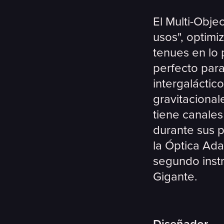
El Multi-Obje
usos", optimi
tenues en lo 
perfecto para
intergaláctic
gravitacional
tiene canales
durante sus 
la Óptica Ada
segundo instr
Gigante.