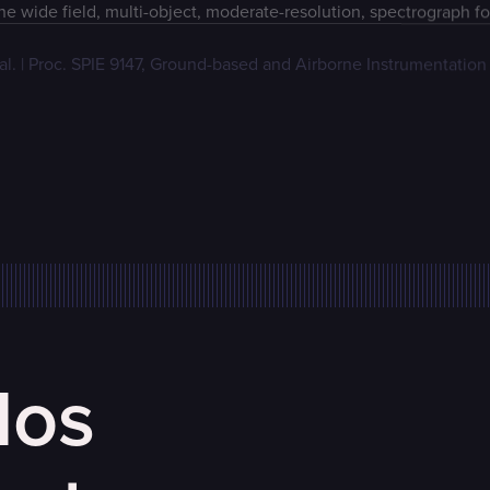
e wide field, multi-object, moderate-resolution, spectrograph fo
 al. | Proc. SPIE 9147, Ground-based and Airborne Instrumentatio
los