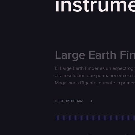
instrum
Large Earth Fi
El Large Earth Finder es un espectrógr
alta resolución que permanecerá exclu
Magallanes Gigante, durante la prime
DESCUBRIR MÁS